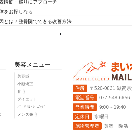
表情筋・巡りにアプローチ
体をお探しなら
因とは？整骨院でできる改善方法
美容メニュー
美容鍼
小顔矯正
住所
〒520-0831 
育毛
電話番号
077-548-6656
ダイエット
ﾊﾟｰｿﾅﾙﾄﾚｰﾆﾝｸﾞ
営業時間
9:00～19:40
矯
メンズ発毛
定休日
水曜日
施術管理者
黄瀬 隆浩