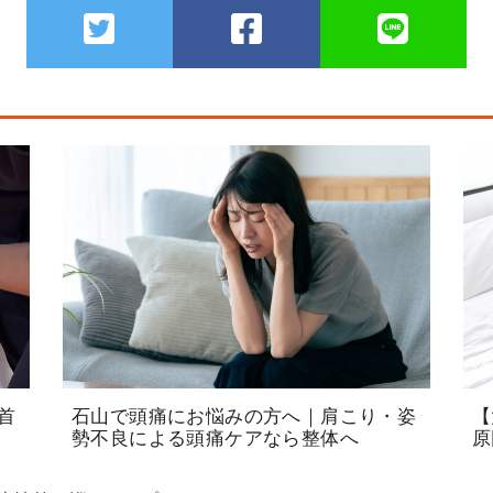
首
石山で頭痛にお悩みの方へ｜肩こり・姿
【
勢不良による頭痛ケアなら整体へ
原