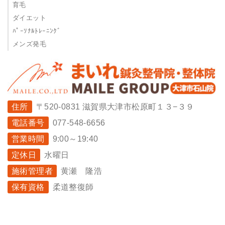
育毛
ダイエット
ﾊﾟｰｿﾅﾙﾄﾚｰﾆﾝｸﾞ
メンズ発毛
住所
〒520-0831 滋賀県大津市松原町１３−３９
電話番号
077-548-6656
営業時間
9:00～19:40
定休日
水曜日
施術管理者
黄瀬 隆浩
保有資格
柔道整復師